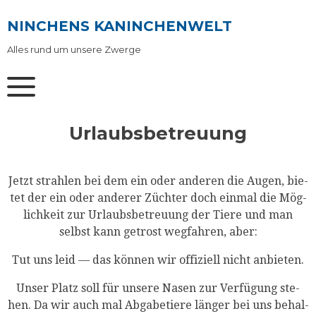
Skip
to
NINCHENS KANINCHENWELT
content
Alles rund um unsere Zwerge
Urlaubsbetreuung
Jetzt strah­len bei dem ein oder ande­ren die Augen, bie­
tet der ein oder ande­rer Züch­ter doch ein­mal die Mög­
lich­keit zur Urlaubs­be­treu­ung der Tie­re und man
selbst kann getrost weg­fah­ren, aber:
Tut uns leid — das kön­nen wir offi­zi­ell nicht anbieten.
Unser Platz soll für unse­re Nasen zur Ver­fü­gung ste­
hen. Da wir auch mal Abga­be­tie­re län­ger bei uns behal­