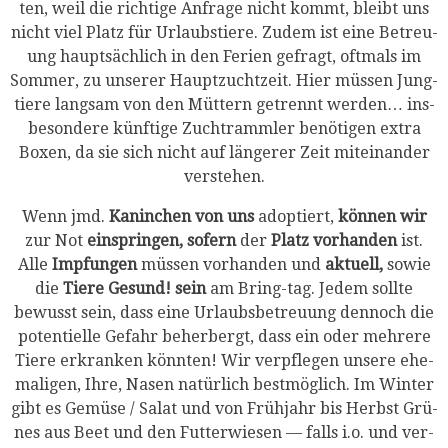
ten, weil die rich­ti­ge Anfra­ge nicht kommt, bleibt uns
nicht viel Platz für Urlaub­stie­re. Zudem ist eine Betreu­
ung haupt­säch­lich in den Feri­en gefragt, oft­mals im
Som­mer, zu unse­rer Haupt­zucht­zeit. Hier müs­sen Jung­
tie­re lang­sam von den Müt­tern getrennt wer­den… ins­
be­son­de­re künf­ti­ge Zucht­ramm­ler benö­ti­gen extra
Boxen, da sie sich nicht auf län­ge­rer Zeit mit­ein­an­der
verstehen.
Wenn jmd.
Kanin­chen von uns
adop­tiert,
kön­nen wir
zur Not
ein­sprin­gen, sofern
der
Platz vor­han­den
ist.
Alle
Imp­fun­gen
müs­sen vor­han­den und
aktu­ell,
sowie
die
Tie­re Gesund! sein
am Bring-tag. Jedem soll­te
bewusst sein, dass eine Urlaubs­be­treu­ung den­noch die
poten­ti­el­le Gefahr beher­bergt, dass ein oder meh­re­re
Tie­re erkran­ken könn­ten! Wir ver­pfle­gen unse­re ehe­
ma­li­gen, Ihre, Nasen natür­lich best­mög­lich. Im Win­ter
gibt es Gemü­se / Salat und von Früh­jahr bis Herbst Grü­
nes aus Beet und den Fut­ter­wie­sen — falls i.o. und ver­