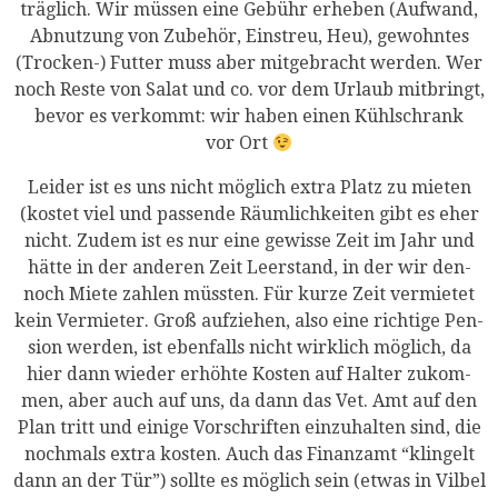
träg­lich. Wir müs­sen eine Gebühr erhe­ben (Auf­wand,
Abnut­zung von Zube­hör, Ein­streu, Heu), gewohn­tes
(Tro­cken-) Fut­ter muss aber mit­ge­bracht wer­den. Wer
noch Res­te von Salat und co. vor dem Urlaub mit­bringt,
bevor es ver­kommt: wir haben einen Kühl­schrank
vor Ort
Lei­der ist es uns nicht mög­lich extra Platz zu mie­ten
(kos­tet viel und pas­sen­de Räum­lich­kei­ten gibt es eher
nicht. Zudem ist es nur eine gewis­se Zeit im Jahr und
hät­te in der ande­ren Zeit Leer­stand, in der wir den­
noch Mie­te zah­len müss­ten. Für kur­ze Zeit ver­mie­tet
kein Ver­mie­ter. Groß auf­zie­hen, also eine rich­ti­ge Pen­
si­on wer­den, ist eben­falls nicht wirk­lich mög­lich, da
hier dann wie­der erhöh­te Kos­ten auf Hal­ter zukom­
men, aber auch auf uns, da dann das Vet. Amt auf den
Plan tritt und eini­ge Vor­schrif­ten ein­zu­hal­ten sind, die
noch­mals extra kos­ten. Auch das Finanz­amt “klin­gelt
dann an der Tür”) soll­te es mög­lich sein (etwas in Vil­bel