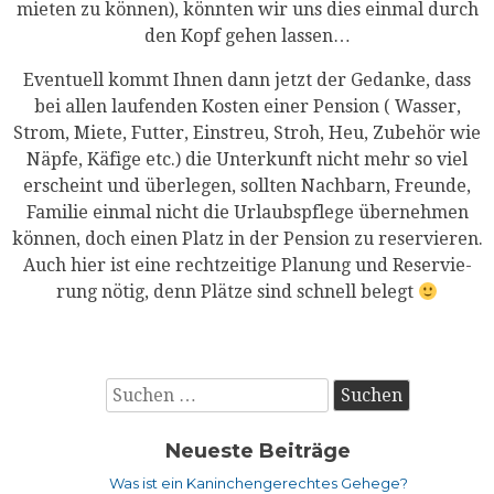
mie­ten zu kön­nen), könn­ten wir uns dies ein­mal durch
den Kopf gehen lassen…
Even­tu­ell kommt Ihnen dann jetzt der Gedan­ke, dass
bei allen lau­fen­den Kos­ten einer Pen­si­on ( Was­ser,
Strom, Mie­te, Fut­ter, Ein­streu, Stroh, Heu, Zube­hör wie
Näp­fe, Käfi­ge etc.) die Unter­kunft nicht mehr so viel
erscheint und über­le­gen, soll­ten Nach­barn, Freun­de,
Fami­lie ein­mal nicht die Urlaubs­pfle­ge über­neh­men
kön­nen, doch einen Platz in der Pen­si­on zu reservieren.
Auch hier ist eine recht­zei­ti­ge Pla­nung und Reser­vie­
rung nötig, denn Plät­ze sind schnell belegt
Suchen
nach:
Neueste Beiträge
Was ist ein Kaninchengerechtes Gehege?