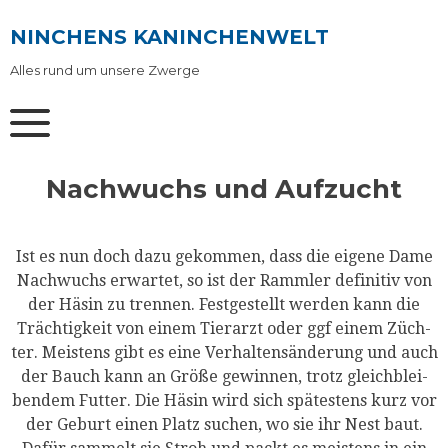
Skip
to
NINCHENS KANINCHENWELT
content
Alles rund um unsere Zwerge
Nachwuchs und Aufzucht
Ist es nun doch dazu gekom­men, dass die eige­ne Dame
Nach­wuchs erwar­tet, so ist der Ramm­ler defi­ni­tiv von
der Häsin zu tren­nen. Fest­ge­stellt wer­den kann die
Träch­tig­keit von einem Tier­arzt oder ggf einem Züch­
ter. Meis­tens gibt es eine Ver­hal­tens­än­de­rung und auch
der Bauch kann an Grö­ße gewin­nen, trotz gleich­blei­
ben­dem Fut­ter. Die Häsin wird sich spä­tes­tens kurz vor
der Geburt einen Platz suchen, wo sie ihr Nest baut.