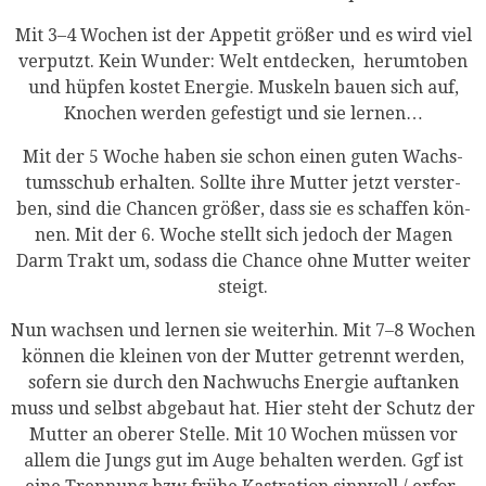
Mit 3–4 Wochen ist der Appe­tit grö­ßer und es wird viel
ver­putzt. Kein Wun­der: Welt ent­de­cken, her­um­to­ben
und hüp­fen kos­tet Ener­gie. Mus­keln bau­en sich auf,
Kno­chen wer­den gefes­tigt und sie lernen…
Mit der 5 Woche haben sie schon einen guten Wachs­
tums­schub erhal­ten. Soll­te ihre Mut­ter jetzt ver­ster­
ben, sind die Chan­cen grö­ßer, dass sie es schaf­fen kön­
nen. Mit der 6. Woche stellt sich jedoch der Magen
Darm Trakt um, sodass die Chan­ce ohne Mut­ter wei­ter
steigt.
Nun wach­sen und ler­nen sie wei­ter­hin. Mit 7–8 Wochen
kön­nen die klei­nen von der Mut­ter getrennt wer­den,
sofern sie durch den Nach­wuchs Ener­gie auf­tan­ken
muss und selbst abge­baut hat. Hier steht der Schutz der
Mut­ter an obe­rer Stel­le. Mit 10 Wochen müs­sen vor
allem die Jungs gut im Auge behal­ten wer­den. Ggf ist