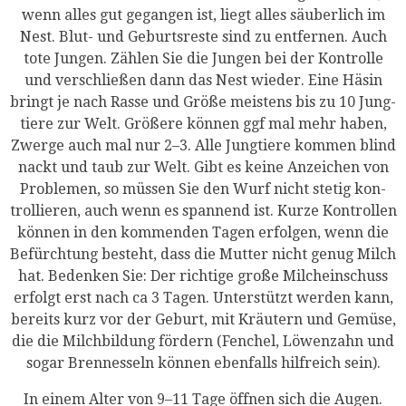
wenn alles gut gegan­gen ist, liegt alles säu­ber­lich im
Nest. Blut- und Geburts­res­te sind zu ent­fer­nen. Auch
tote Jun­gen. Zäh­len Sie die Jun­gen bei der Kon­trol­le
und ver­schlie­ßen dann das Nest wie­der. Eine Häsin
bringt je nach Ras­se und Grö­ße meis­tens bis zu 10 Jung­
tie­re zur Welt. Grö­ße­re kön­nen ggf mal mehr haben,
Zwer­ge auch mal nur 2–3. Alle Jung­tie­re kom­men blind
nackt und taub zur Welt. Gibt es kei­ne Anzei­chen von
Pro­ble­men, so müs­sen Sie den Wurf nicht ste­tig kon­
trol­lie­ren, auch wenn es span­nend ist. Kur­ze Kon­trol­len
kön­nen in den kom­men­den Tagen erfol­gen, wenn die
Befürch­tung besteht, dass die Mut­ter nicht genug Milch
hat. Beden­ken Sie: Der rich­ti­ge gro­ße Milch­ein­schuss
erfolgt erst nach ca 3 Tagen. Unter­stützt wer­den kann,
bereits kurz vor der Geburt, mit Kräu­tern und Gemü­se,
die die Milch­bil­dung för­dern (Fen­chel, Löwen­zahn und
sogar Bren­nes­seln kön­nen eben­falls hilf­reich sein).
In einem Alter von 9–11 Tage öff­nen sich die Augen.