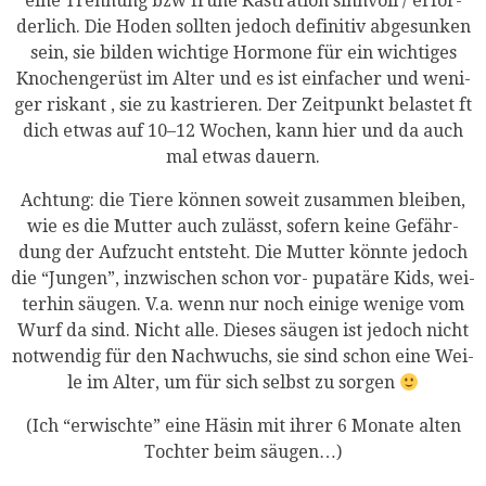
eine Tren­nung bzw frü­he Kas­tra­ti­on sinn­voll / erfor­
der­lich. Die Hoden soll­ten jedoch defi­ni­tiv abge­sun­ken
sein, sie bil­den wich­ti­ge Hor­mo­ne für ein wich­ti­ges
Kno­chen­ge­rüst im Alter und es ist ein­fa­cher und weni­
ger ris­kant , sie zu kas­trie­ren. Der Zeit­punkt belas­tet ft
dich etwas auf 10–12 Wochen, kann hier und da auch
mal etwas dauern.
Ach­tung: die Tie­re kön­nen soweit zusam­men blei­ben,
wie es die Mut­ter auch zulässt, sofern kei­ne Gefähr­
dung der Auf­zucht ent­steht. Die Mut­ter könn­te jedoch
die “Jun­gen”, inzwi­schen schon vor- pupa­t­ä­re Kids, wei­
ter­hin säu­gen. V.a. wenn nur noch eini­ge weni­ge vom
Wurf da sind. Nicht alle. Die­ses säu­gen ist jedoch nicht
not­wen­dig für den Nach­wuchs, sie sind schon eine Wei­
le im Alter, um für sich selbst zu sorgen
(Ich “erwisch­te” eine Häsin mit ihrer 6 Mona­te alten
Toch­ter beim säugen…)