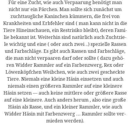
Für eine Zucht, wie auch Ver­paa­rung benö­tigt man
nicht nur ein Pär­chen. Man soll­te sich zunächst um
zucht­taug­li­che Kanin­chen küm­mern, die frei von
Krank­hei­ten und Erb­feh­ler sind ( man kann nicht in die
Tie­re Hin­ein­schau­en, ein Rest­ri­si­ko bleibt), deren Fami­
lie bekannt ist. Wei­ter­hin sind natür­lich auch Zucht­zie­
le wich­tig und eine ( oder auch zwei ..) spe­zi­el­le Ras­sen
und Farb­schlä­ge. Es gibt auch Ras­sen und Farb­schlä­ge,
die man nicht ver­paa­ren darf oder soll­te ( dazu gehö­
ren Wid­der Ramm­ler auf ein Far­ben­zwerg, Rex oder
Löwen­köpf­chen Weib­chen, wie auch zwei gescheck­te
Tie­re. Nie­mals eine klei­ne Häsin ein­set­zen und auch
nie­mals einen grö­ße­ren Ramm­ler auf eine klei­ne­re
Häsin set­zen — auch kei­ne mitt­le­re oder grö­ße­re Ras­se
auf eine klei­ne­re. Auch anders her­um , also eine gro­ße
Häsin als Ras­se, und ein klei­ner Ramm­ler, wie auch
Wid­der Häsin mit Far­ben­zwerg … Ramm­ler soll­te ver­
mie­den werden).