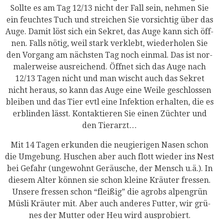
Soll­te es am Tag 12/13 nicht der Fall sein, neh­men Sie
ein feuch­tes Tuch und strei­chen Sie vor­sich­tig über das
Auge. Damit löst sich ein Sekret, das Auge kann sich öff­
nen. Falls nötig, weil stark ver­klebt, wie­der­ho­len Sie
den Vor­gang am nächs­ten Tag noch ein­mal. Das ist nor­
ma­ler­wei­se aus­rei­chend. Öff­net sich das Auge nach
12/13 Tagen nicht und man wischt auch das Sekret
nicht her­aus, so kann das Auge eine Wei­le geschlos­sen
blei­ben und das Tier evtl eine Infek­ti­on erhal­ten, die es
erblin­den lässt. Kon­tak­tie­ren Sie einen Züch­ter und
den Tierarzt…
Mit 14 Tagen erkun­den die neu­gie­ri­gen Nasen schon
die Umge­bung. Huschen aber auch flott wie­der ins Nest
bei Gefahr (unge­wohnt Geräu­sche, der Mensch u.ä.). In
die­sem Alter kön­nen sie schon klei­ne Kräu­ter fres­sen.
Unse­re fres­sen schon “flei­ßig” die agrobs alpen­grün
Müs­li Kräu­ter mit. Aber auch ande­res Fut­ter, wir grü­
nes der Mut­ter oder Heu wird ausprobiert.