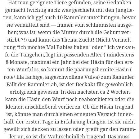
Hat man geeig­ne­te Tie­re gefun­den, sei­ne Gedan­ken
gemacht (wich­tig auch: was geschieht mit den Jung­tie­
ren, kann ich ggf auch 10 Ramm­ler unter­brin­gen, bevor
sie ver­mit­telt sind — immer vom schlimms­ten aus­ge­
hen; was ist, wenn die Mut­ter durch die Geburt ver­
stirbt ?!) und kann das The­ma Zucht! (Nicht Ver­meh­
rung “ich möch­te Mal Babies haben” oder ” ich ver­kau­
fe die”) ange­hen, legt im pas­sen­den Alter ( min­des­tens
8 Mona­te, maxi­mal ein Jahr bei der Häsin für den ers­
ten Wurf) los, so kommt die paa­rungs­be­rei­te Häsin (
rote/ lila far­bi­ge, ange­schwol­le­ne Vul­va) zum Ramm­ler.
Fällt der Ramm­ler ab, ist der Deck­akt für gewöhn­lich
erfolg­reich gewe­sen. In den nächs­ten ca 2 Wochen
kann die Häsin den Wurf noch reab­sor­bie­ren oder die
klei­nen anschlie­ßend ver­lie­ren. Ob die Häsin tra­gend
ist, könn­te man durch einen erneu­ten Ver­such inner­
halb der ers­ten Tage in Erfah­rung brin­gen. Ist sie nicht
gewillt sich decken zu las­sen oder greift gar den ramm­
ler an, so ist die Wahr­schein­lich tra­gend. Das muss