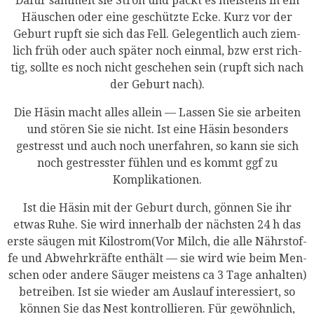
Dafür sam­melt sie Stroh und packt es meis­tens in ein
Häus­chen oder eine geschütz­te Ecke. Kurz vor der
Geburt rupft sie sich das Fell. Gele­gent­lich auch ziem­
lich früh oder auch spä­ter noch ein­mal, bzw erst rich­
tig, soll­te es noch nicht gesche­hen sein (rupft sich nach
der Geburt nach).
Die Häsin macht alles allein — Las­sen Sie sie arbei­ten
und stö­ren Sie sie nicht. Ist eine Häsin beson­ders
gestresst und auch noch uner­fah­ren, so kann sie sich
noch gestress­ter füh­len und es kommt ggf zu
Komplikationen.
Ist die Häsin mit der Geburt durch, gön­nen Sie ihr
etwas Ruhe. Sie wird inner­halb der nächs­ten 24 h das
ers­te säu­gen mit Kilostrom(Vor Milch, die alle Nähr­stof­
fe und Abwehr­kräf­te ent­hält — sie wird wie beim Men­
schen oder ande­re Säu­ger meis­tens ca 3 Tage anhal­ten)
betrei­ben. Ist sie wie­der am Aus­lauf inter­es­siert, so
kön­nen Sie das Nest kon­trol­lie­ren. Für gewöhn­lich,